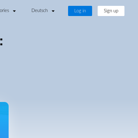
ories
Deutsch
Log in
Sign up
: