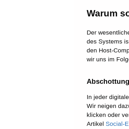
Warum sol
Der wesentliche
des Systems iso
den Host-Comput
wir uns im Fol
Abschottung
In jeder digit
Wir neigen dazu
klicken oder v
Artikel
Social-E