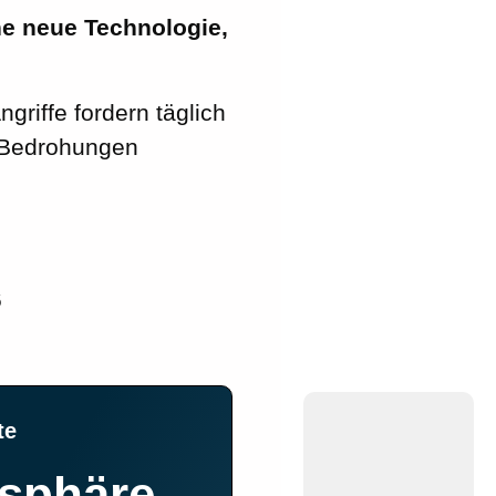
ne neue Technologie,
griffe fordern täglich
n Bedrohungen
6
te
tsphäre