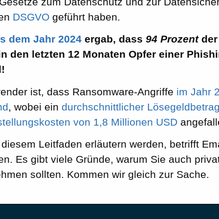
esetze zum Datenschutz und zur Datensicherhe
ten
DSGVO
geführt haben.
us dem Jahr 2024
ergab, dass
94 Prozent
der
n den letzten 12 Monaten Opfer einer Phish
!
ender ist, dass Ransomware-Angriffe
im Jahr 
nd
, wobei ein
durchschnittlicher Lösegeldbetr
tellungskosten von 1,8 Millionen USD
angefall
 diesem Leitfaden erläutern werden, betrifft Ema
. Es gibt viele Gründe, warum Sie auch privat 
ehmen sollten. Kommen wir gleich zur Sache.