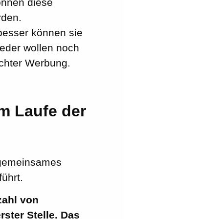
önnen diese
rden.
besser können sie
weder wollen noch
schter Werbung.
im Laufe der
n gemeinsames
führt.
zahl von
rster Stelle. Das