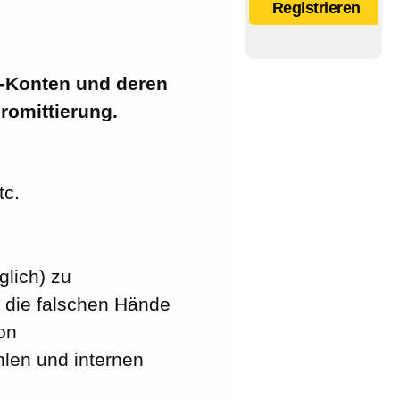
Registrieren
l-Konten und deren
romittierung.
tc.
glich) zu
n die falschen Hände
on
len und internen