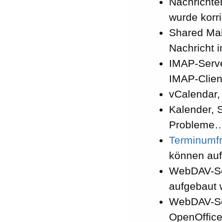
Nachrichten
wurde korri
Shared Mai
Nachricht 
IMAP-Serve
IMAP-Clien
vCalendar,
Kalender, S
Probleme…)
Terminumf
können auf
WebDAV-Ser
aufgebaut 
WebDAV-Ser
OpenOffice-