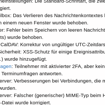
einstellungen: Die Standard-Schriftart, die zw
giert.
lbox: Das Verlieren des Nachrichtenkontextes 
in einem neuen Fenster wurde behoben.
r: Fehler beim Speichern von leeren Nachricht
ts) wurde behoben.
 CalDAV: Korrektur von ungültiger UTC-Zeitdars
icherheit: XSS-Schutz für einige Ereignisattrib
 wurde hinzugefügt.
ragen
: Teilnehmer mit aktivierter 2FA, aber kei
 Terminumfragen antworten.
ver: Verbesserungen bei Verbindungen, die m
wurden.
ver: Falscher (generischer) MIME-Typ beim H
Datei wurde korrigiert.