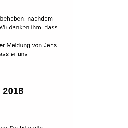
t behoben, nachdem
Wir danken ihm, dass
der Meldung von Jens
ass er uns
z 2018
n Sie bitte alle