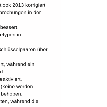
ook 2013 korrigiert
prechungen in der
bessert.
etypen in
chlüsselpaaren über
rt, während ein
rt
aktiviert.
 (keine werden
e behoben.
lten, während die