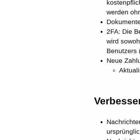
kostenpflic
werden ohn
Dokumente:
2FA: Die B
wird sowoh
Benutzers 
Neue Zahlu
Aktuali
Verbesse
Nachrichten
ursprüngli