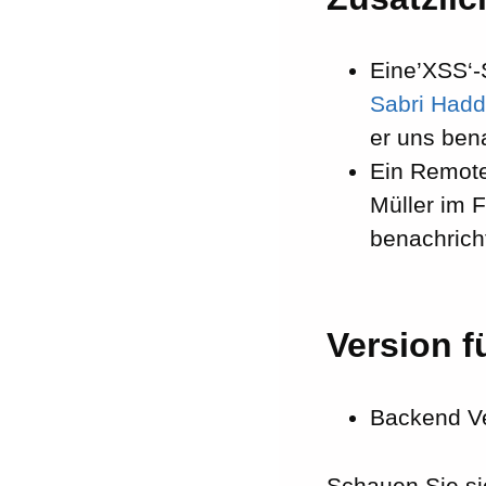
Eine’XSS‘-
Sabri Had
er uns bena
Ein Remote
Müller im 
benachricht
Version f
Backend Ve
Schauen Sie si