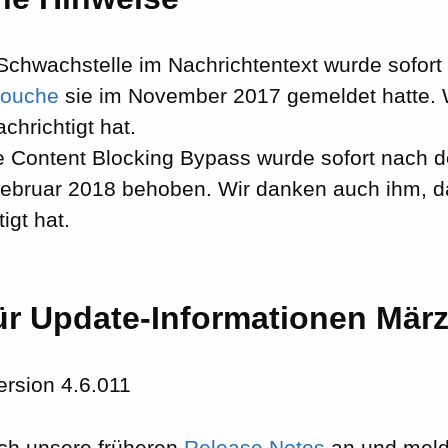
Schwachstelle im Nachrichtentext wurde sofor
douche
sie im November 2017 gemeldet hatte. 
chrichtigt hat.
 Content Blocking Bypass wurde sofort nach 
Februar 2018 behoben. Wir danken auch ihm, d
igt hat.
ür Update-Informationen Mär
rsion 4.6.011
ch unsere früheren
Release Notes
an und melde