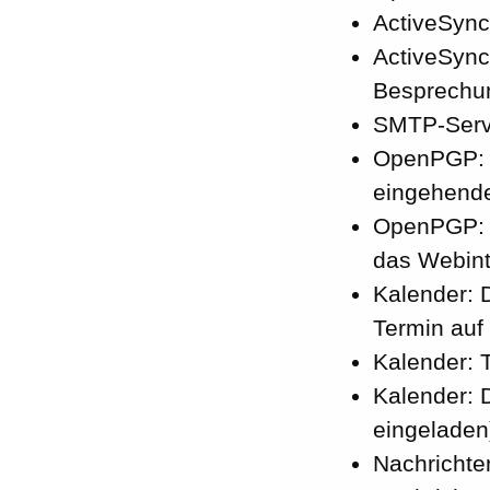
ActiveSync
ActiveSync
Besprechun
SMTP-Serve
OpenPGP: 
eingehende
OpenPGP: E
das Webint
Kalender: 
Termin auf 
Kalender: T
Kalender: 
eingeladen
Nachrichte