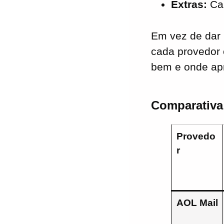
mail gratuitos
Extras:
Cal
Em vez de dar 
cada provedor 
bem e onde apr
Comparativa 
Provedo
r
AOL Mail