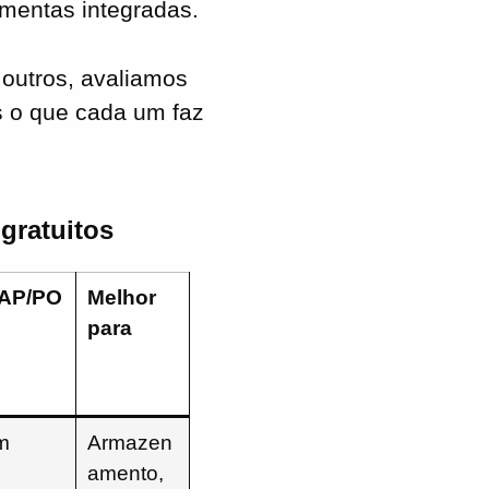
amentas integradas.
 outros, avaliamos
s o que cada um faz
gratuitos
AP/PO
Melhor
para
m
Armazen
amento,