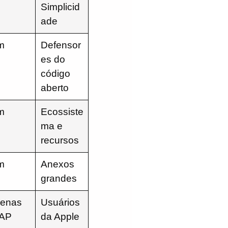
Simplicid
ade
m
Defensor
es do
código
aberto
m
Ecossiste
ma e
recursos
m
Anexos
grandes
enas
Usuários
AP
da Apple