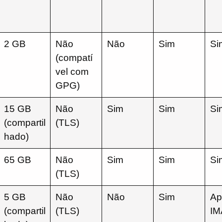
2 GB
Não
Não
Sim
Si
(compatí
vel com
GPG)
15 GB
Não
Sim
Sim
Si
(compartil
(TLS)
hado)
65 GB
Não
Sim
Sim
Si
(TLS)
5 GB
Não
Não
Sim
Ap
(compartil
(TLS)
IM