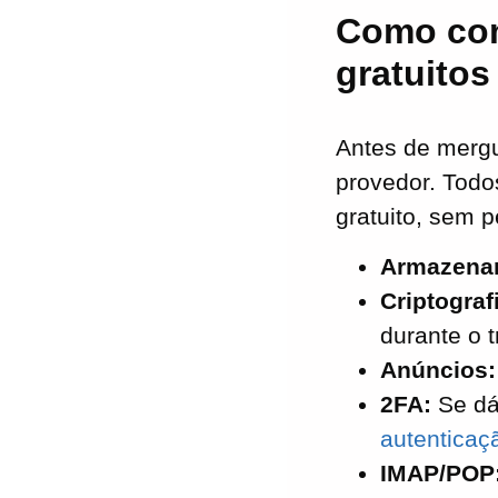
aplicativo de e-
Como com
mail gratuito para
gratuitos
várias contas
Pontos principais:
os melhores
Antes de mergu
provedores de e-
provedor. Todo
mail gratuitos
Considerações
gratuito, sem 
finais sobre como
Armazena
escolher os
Criptograf
melhores
provedores de e-
durante o 
mail gratuitos
Anúncios:
Perguntas
2FA:
Se dá
frequentes sobre
autenticaç
os melhores
IMAP/POP
provedores de e-