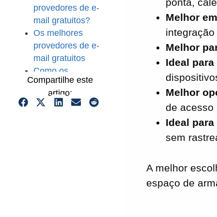
ponta, cal
provedores de e-
Melhor em
mail gratuitos?
integração
Os melhores
provedores de e-
Melhor pa
mail gratuitos
Ideal para
Como os
dispositiv
Compartilhe este
provedores de e-
Melhor opç
artigo:
mail gratuitos
de acesso 
ganham dinheiro?
Qual provedor de
Ideal para
e-mail gratuito é o
sem rastre
mais seguro?
Como escolher o
A melhor escol
melhor provedor
espaço de arma
de e-mail gratuito
para você
O melhor