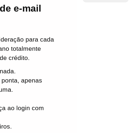
e e-mail
ideração para cada
ano totalmente
de crédito.
nada.
a ponta, apenas
guma.
ça ao login com
iros.