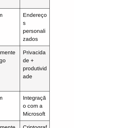
m
Endereço
s
personali
zados
mente
Privacida
go
de +
produtivid
ade
m
Integraçã
o com a
Microsoft
mente
Criptograf