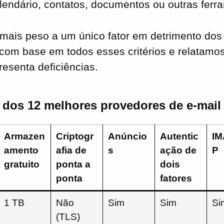
endário, contatos, documentos ou outras ferr
mais peso a um único fator em detrimento dos
com base em todos esses critérios e relatamo
esenta deficiências.
dos 12 melhores provedores de e-mail 
Armazen
Criptogr
Anúncio
Autentic
IM
amento
afia de
s
ação de
P
gratuito
ponta a
dois
ponta
fatores
1 TB
Não
Sim
Sim
Si
(TLS)