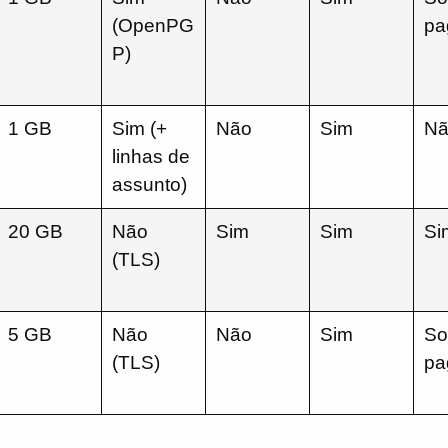
(OpenPG
pa
P)
1 GB
Sim (+
Não
Sim
Nã
linhas de
assunto)
20 GB
Não
Sim
Sim
Si
(TLS)
5 GB
Não
Não
Sim
So
(TLS)
pa