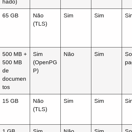
hado)
65 GB
Não
Sim
Sim
Si
(TLS)
500 MB +
Sim
Não
Sim
So
500 MB
(OpenPG
pa
de
P)
documen
tos
15 GB
Não
Sim
Sim
Si
(TLS)
1 GB
Sim
Não
Sim
So