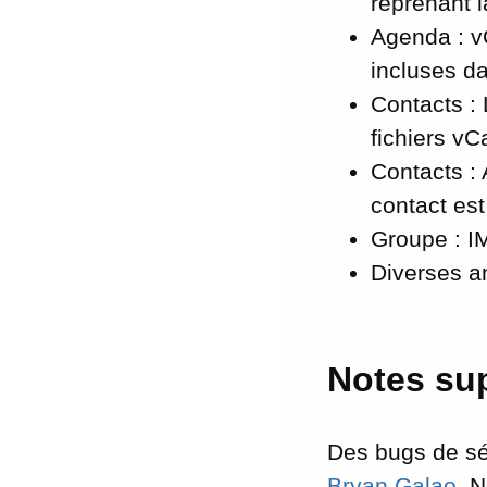
reprenant l
Agenda : v
incluses d
Contacts : 
fichiers vC
Contacts :
contact est
Groupe : I
Diverses a
Notes su
Des bugs de séc
Bryan Galao
. 