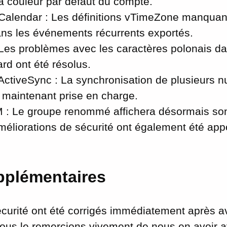
a couleur par défaut du compte.
Calendar : Les définitions vTimeZone manquan
ans les événements récurrents exportés.
Les problèmes avec les caractères polonais da
ard ont été résolus.
 ActiveSync : La synchronisation de plusieurs
 maintenant prise en charge.
M : Le groupe renommé affichera désormais so
méliorations de sécurité ont également été app
pplémentaires
urité ont été corrigés immédiatement après av
Nous le remercions vivement de nous en avoir av