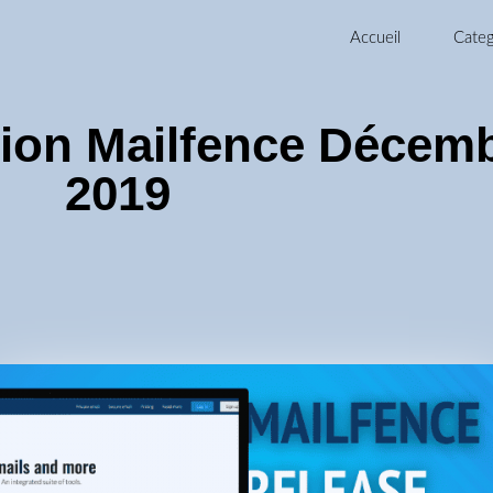
Accueil
Categ
sion Mailfence Décem
2019