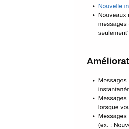
Nouvelle in
Nouveaux m
messages en
seulement’
Améliora
Messages :
instantané
Messages :
lorsque vou
Messages :
(ex. : Nou