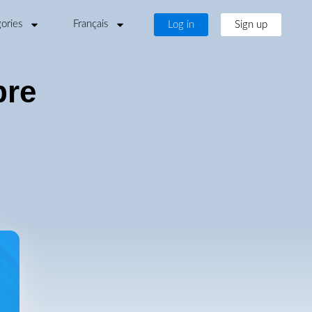
ories
Français
Log in
Sign up
bre