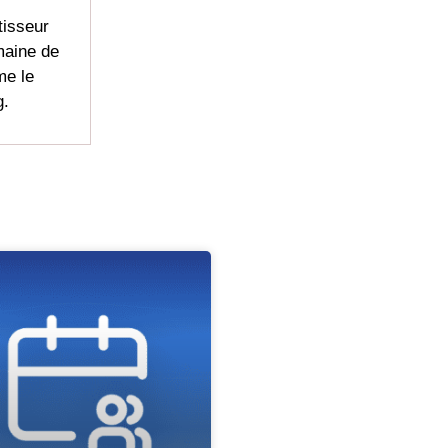
tisseur
maine de
me le
g.