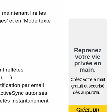
aintenant lire les
ges’ et en ‘Mode texte
Reprenez
votre vie
privée en
main.
t reflétés
u, …).
Créez votre e-mail
fication par email
gratuit et sécurisé
dès aujourd'hui.
ActiveSync autorisés.
étés instantanément
.
Créer un
compte