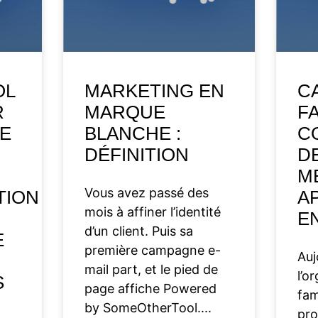
OL
MARKETING EN
C
R
MARQUE
FA
SE
BLANCHE :
C
DÉFINITION
DE
M
Vous avez passé des
TION
A
mois à affiner l’identité
EN
d’un client. Puis sa
E
première campagne e-
Auj
mail part, et le pied de
l’o
S
page affiche Powered
fam
by SomeOtherTool.
pro