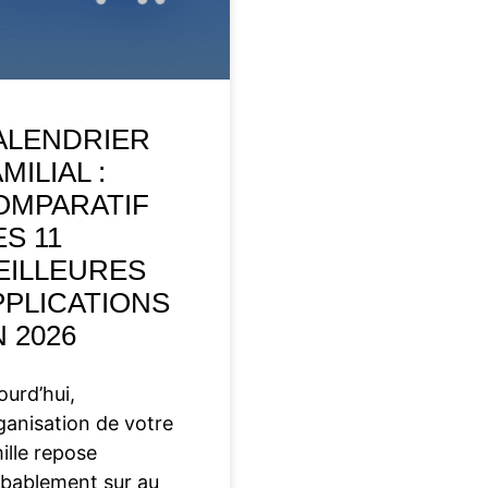
ALENDRIER
MILIAL :
OMPARATIF
S 11
EILLEURES
PPLICATIONS
 2026
ourd’hui,
rganisation de votre
ille repose
bablement sur au