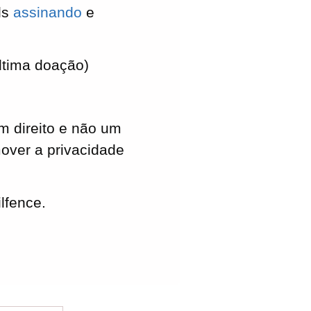
ls
assinando
e
última doação)
m direito e não um
over a privacidade
lfence.