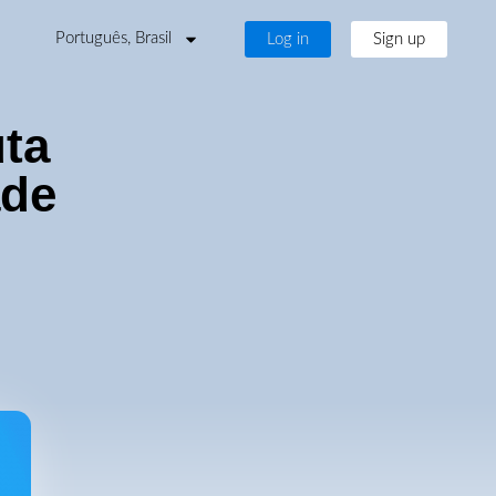
Português, Brasil
Log in
Sign up
uta
ade