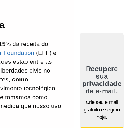
a
15% da receita do
er Foundation
(EFF) e
ões estão entre as
Recupere
liberdades civis no
sua
ntes,
como
privacidade
vimento tecnológico.
de e-mail.
 que tomamos como
Crie seu e-mail
à medida que nosso uso
gratuito e seguro
hoje.