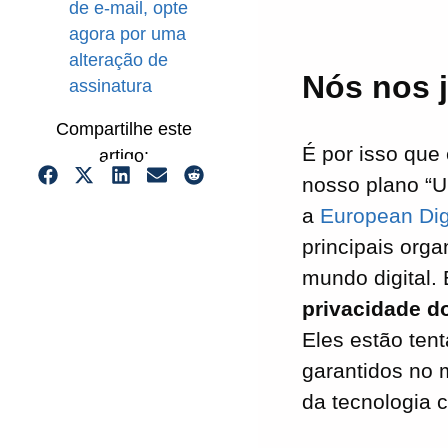
de e-mail, opte
agora por uma
alteração de
Nós nos 
assinatura
Compartilhe este
É por isso qu
artigo:
nosso plano “Ul
a
European Dig
principais org
mundo digital.
privacidade d
Eles estão ten
garantidos no 
da tecnologia 