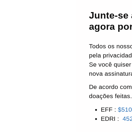
Junte-se 
agora por
Todos os nosso
pela privacidad
Se você quiser 
nova assinatur
De acordo com 
doações feitas
EFF :
$51
EDRI :
45