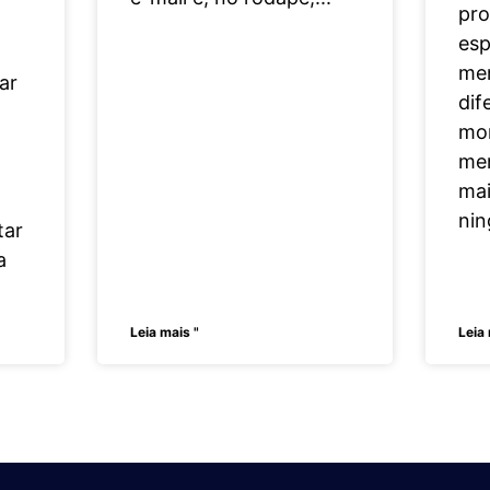
pro
esp
men
ar
dif
mo
men
mai
ni
tar
a
Leia mais "
Leia 