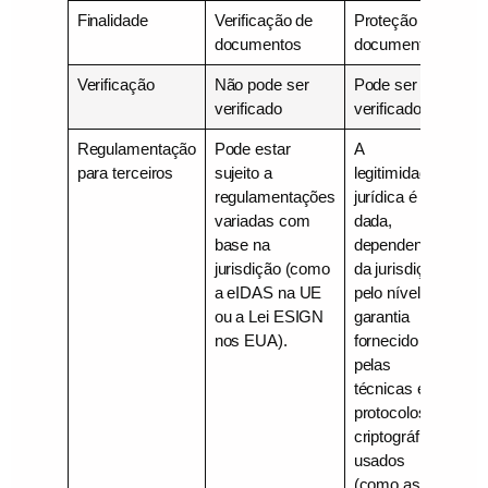
Finalidade
Verificação de
Proteção de
documentos
documentos
Verificação
Não pode ser
Pode ser
verificado
verificado
Regulamentação
Pode estar
A
para terceiros
sujeito a
legitimidade
regulamentações
jurídica é
variadas com
dada,
base na
dependendo
jurisdição (como
da jurisdição,
a eIDAS na UE
pelo nível de
ou a Lei ESIGN
garantia
nos EUA).
fornecido
pelas
técnicas e
protocolos
criptográficos
usados
(como as