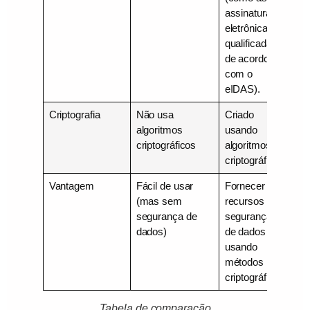
assinaturas
eletrônicas
qualificadas
de acordo
com o
eIDAS).
Criptografia
Não usa
Criado
algoritmos
usando
criptográficos
algoritmos
criptográficos
Vantagem
Fácil de usar
Fornecer
(mas sem
recursos de
segurança de
segurança
dados)
de dados
usando
métodos
criptográficos
Tabela de comparação