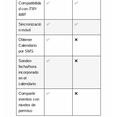
Compatibilida
✅
✅
d con iTIP/
iMIP
Sincronizació
✅
✅
n móvil
Obtener
✅
❌
Calendario
por SMS
Sondeo
✅
❌
fecha/hora
incorporado
en el
calendario
Compartir
✅
❌
eventos con
niveles de
permiso