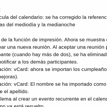
:
cula del calendario: se ha corregido la refere
ras del mediodía y la medianoche
 de la función de impresión. Ahora se muestra e
rear una nueva reunión. Al aceptar una reunión 
ipante (cuando hay más de dos), se ha elimina
otificar a los demás participantes.
ación: vCard: ahora se importan los cumpleaños
ejoras).
ación: vCard: El nombre se ha importado como a
 el apellido.
blema al crear un evento recurrente en el cale
po ya está resuelto.