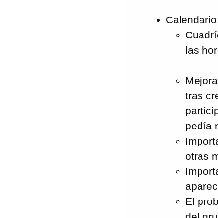
Calendario
Cuadrí
las ho
Mejora
tras c
partic
pedía n
Import
otras m
Import
aparece
El pro
del gru