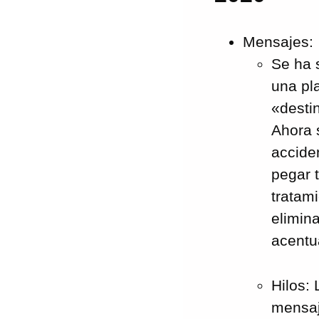
Mensajes:
Se ha 
una pl
«desti
Ahora 
accide
pegar 
tratam
elimin
acentu
Hilos:
mensaj