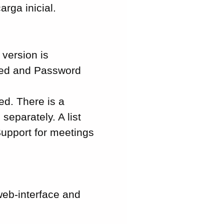
rga inicial.
version is
ted and Password
d. There is a
eparately. A list
 Support for meetings
 web-interface and