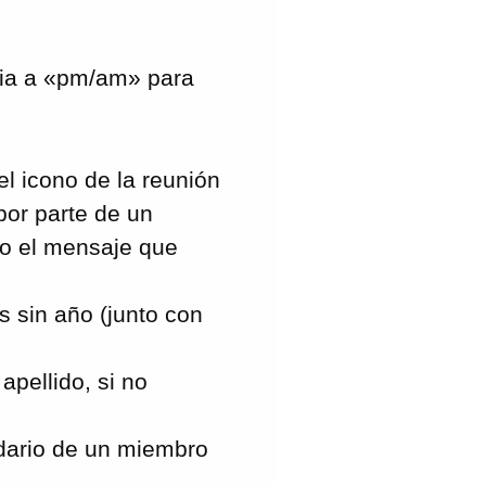
ncia a «pm/am» para
l icono de la reunión
por parte de un
do el mensaje que
 sin año (junto con
pellido, si no
ndario de un miembro