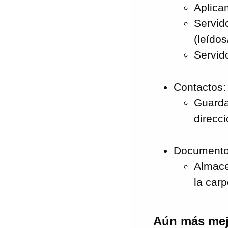
Aplica
Servid
(leídos
Servid
Contactos:
Guarda
direcci
Documento
Almace
la carp
Aún más mej