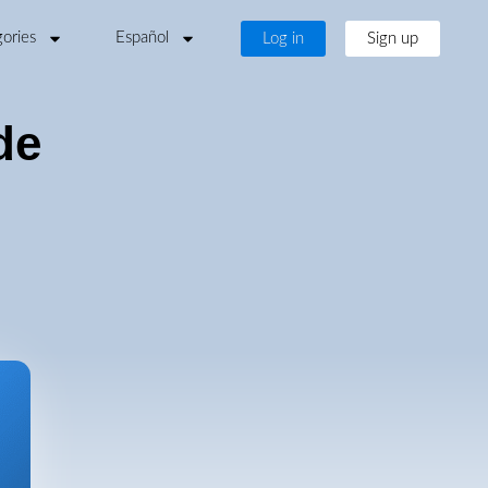
ories
Español
Log in
Sign up
de