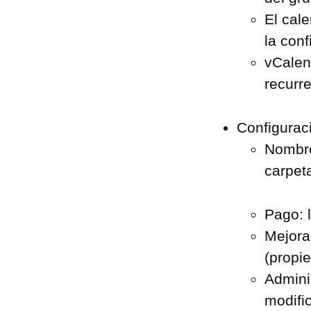
El cale
la conf
vCalen
recurre
Configurac
Nombre
carpet
Pago: l
Mejora
(prop
Admini
modific