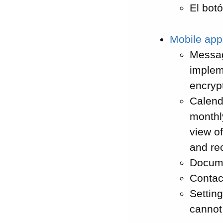
El botó
Mobile app
Messag
implem
encryp
Calend
monthl
view of
and rec
Docume
Contac
Setting
cannot