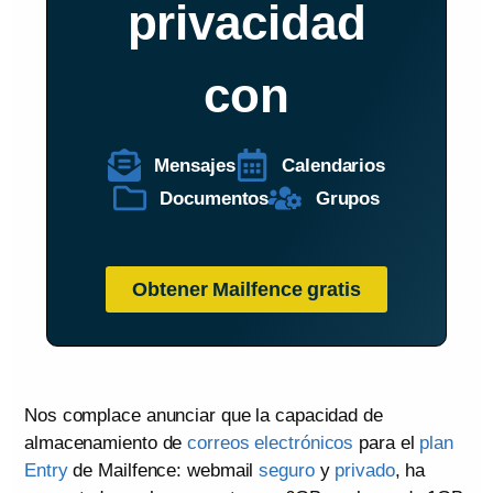
privacidad
con
Mensajes
Calendarios
Documentos
Grupos
Obtener Mailfence gratis
Nos complace anunciar que la capacidad de
almacenamiento de
correos electrónicos
para el
plan
Entry
de Mailfence: webmail
seguro
y
privado
, ha