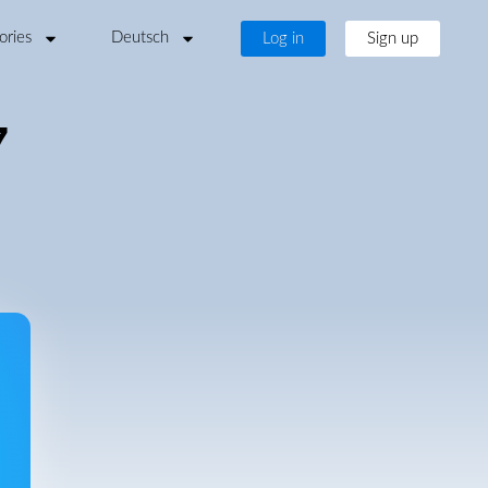
ories
Deutsch
Log in
Sign up
7