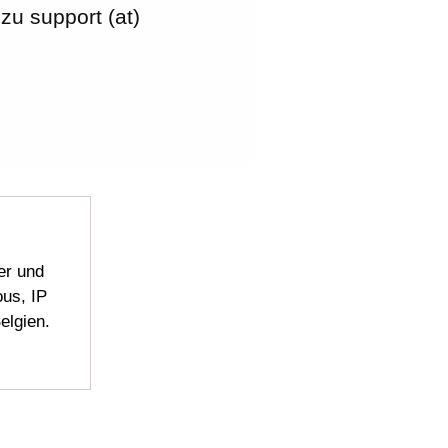
zu support (at)
er und
us, IP
elgien.