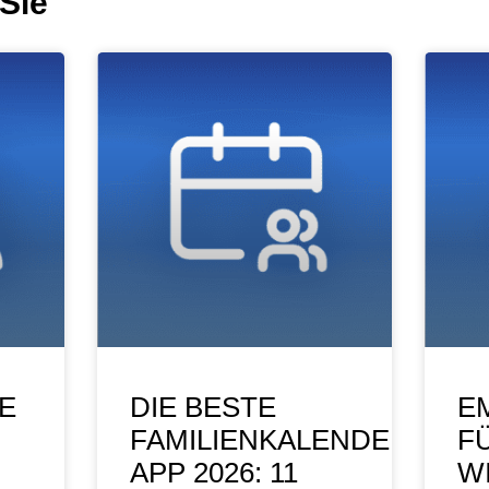
Sie
E
DIE BESTE
E
FAMILIENKALENDER-
F
APP 2026: 11
WI