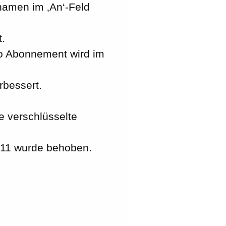
namen im ‚An‘-Feld
.
ro Abonnement wird im
rbessert.
e verschlüsselte
 11 wurde behoben.