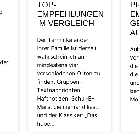
TOP-
P
g
EMPFEHLUNGEN
EM
IM VERGLEICH
G
A
Der Terminkalender
Ihrer Familie ist derzeit
Auf
wahrscheinlich an
ver
 der
mindestens vier
die
verschiedenen Orten zu
die
finden. Gruppen-
und
Textnachrichten,
ben
Haftnotizen, Schul-E-
Mo
Mails, die niemand liest,
und der Klassiker: „Das
habe