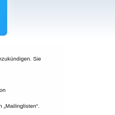
nzukündigen. Sie
ion
 „Mailinglisten“.