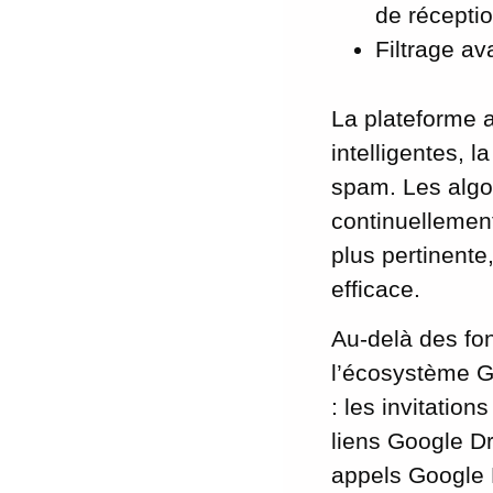
de récepti
Filtrage av
La plateforme a
intelligentes, 
spam. Les algo
continuellement
plus pertinente
efficace.
Au-delà des fon
l’écosystème Go
: les invitatio
liens Google D
appels Google 