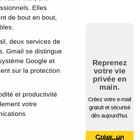
ssionnels. Elles
ent de bout en bout,
bles.
il, deux services de
. Gmail se distingue
cosystème Google et
Reprenez
votre vie
ent sur la protection
privée en
main.
ité et productivité
Créez votre e-mail
ulement votre
gratuit et sécurisé
nications
dès aujourd'hui.
Créer un
compte